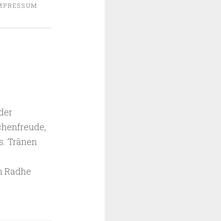
MPRESSUM
der
chenfreude,
s. Tränen
on Radhe