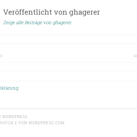
Veröffentlicht von
ghagerer
Zeige alle Beiträge von ghagerer
25
M
snavigation
rklärung
N WORDPRESS
RATCH 2 VON
WORDPRESS.COM
.